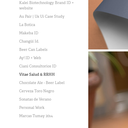
Kalei Biotechnology Brand ID +
website
Au Pair | Ux Ui Case Study
La Botica
Makeba ID
Changüí Id.
Beer Can Labels
Ay! ID + Web
Ciani Consultorios ID
Vitae Salud & RRHH
Chocolate Ale - Beer Label
Cerveza Toro Negro
Sonatas de Verano
Personal Work
Marcas Tumay 2014