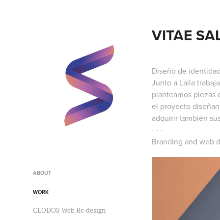
VITAE SA
Diseño de identidad
Junto a Laila traba
planteamos piezas 
el proyecto diseñan
adquirir también su
- - -
Branding and web d
ABOUT
WORK
CLODOS Web Re-design