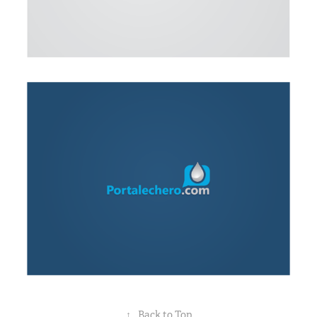
↑
Back to Top